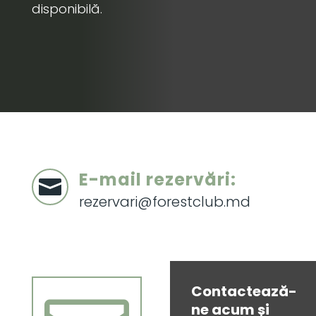
disponibilă.
E-mail rezervări:

rezervari@forestclub.md
Contactează-
ne acum și