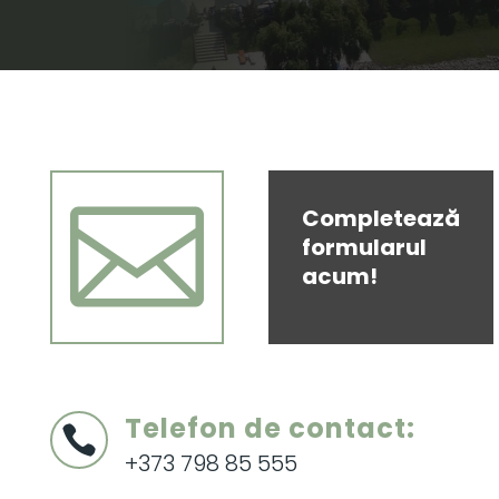

Completează
formularul
acum!
Telefon de contact:

+373 798 85 555