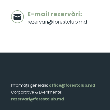
E-mail rezervări:

rezervari@forestclub.md
Informații generale:
office@forestclub.md
Corporative & Evenimente:
rezervari@forestclub.md