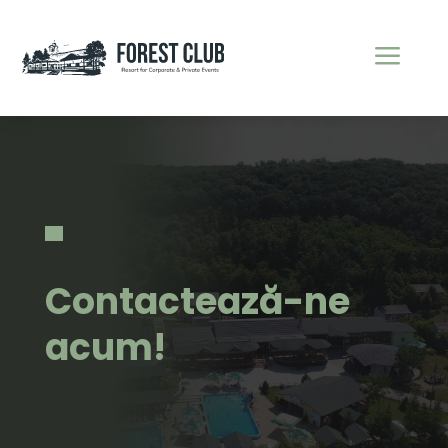
a
Contactează-ne
acum!